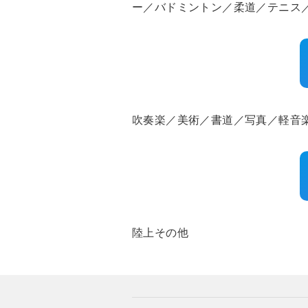
ー／バドミントン／柔道／テニス
吹奏楽／美術／書道／写真／軽音
陸上その他