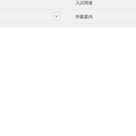
入試関連
学園案内
在校生専用ページ
卒業生専用ページ
アクセスマップ
サイトポリシー
資料請求・お問い合わせ
© 2024 高岡第一高等学校.