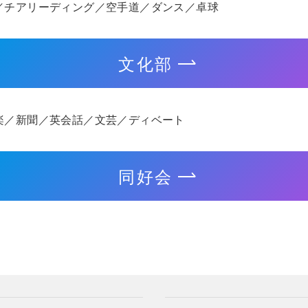
／チアリーディング／空手道／ダンス／卓球
文化部
楽／新聞／英会話／文芸／ディベート
同好会