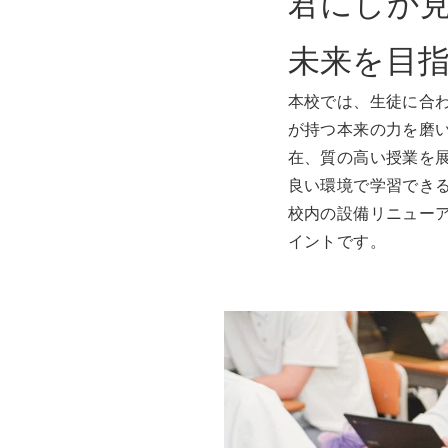
君にしか
未来を目
本校では、生徒に合
が持つ本来の力を磨
在、質の高い授業を
良い環境で学習でき
校内の設備リニュー
イントです。