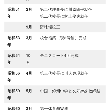
昭和51
2月
第二代理事長に川原隆平就任
年
第二代校長に村上俊夫就任
9月
野球場竣工
昭和53
3月
校舎増築（現3号館）完成
年
昭和54
10
テニスコート4面完成
年
月
昭和56
4月
第三代校長に川人貞現就任
年
昭和59
5月
中国・錦州中学と友好姉妹校締結
年
昭和60
3月
第一体育館完成