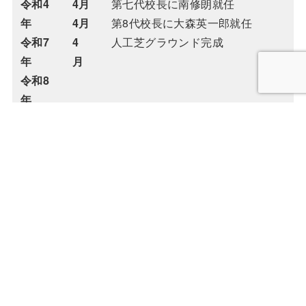
令和4
4月
第七代校長に南修朗就任
年
4月
第8代校長に大森英一郎就任
令和7
4
人工芝グラウンド完成
年
月
令和8
年
トップページ
スクールライフ
学校紹介