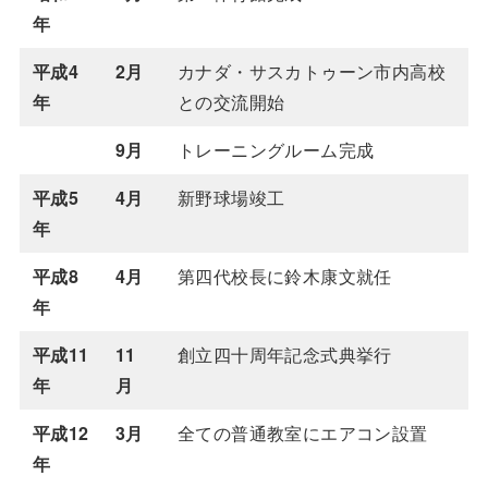
年
平成4
2月
カナダ・サスカトゥーン市内高校
年
との交流開始
9月
トレーニングルーム完成
平成5
4月
新野球場竣工
年
平成8
4月
第四代校長に鈴木康文就任
年
平成11
11
創立四十周年記念式典挙行
年
月
平成12
3月
全ての普通教室にエアコン設置
年