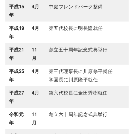
平成15
4月
中庭フレンドパーク整備
年
平成19
4月
第五代校長に明長隆就任
年
平成21
11
創立五十周年記念式典挙行
年
月
平成25
4月
第三代理事長に川原修平就任
年
学園長に川原隆平就任
平成27
4月
第六代校長に金田秀樹就任
年
令和元
11
創立六十周年記念式典挙行
年
月