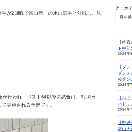
アーカ
選手が2回戦で富山第一の水山選手と対戦し、見
【軽音
ト中部
2026年
【ダン
ダンス
校ダン
2026年
合が行われ、ベスト64以降の試合は、6月8日
【バド
バドミ
にて実施される予定です。
2026年
【野球
富山大