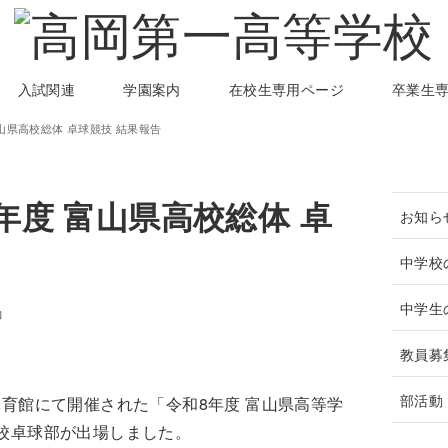
入試関連
学園案内
在校生専用ページ
卒業生
山県高校総体 卓球競技 結果報告
年度 富山県高校総体 卓
お知ら
中学校
中学生
動
教員募
部活動
体育館にて開催された「令和8年度 富山県高等学
校卓球部が出場しました。