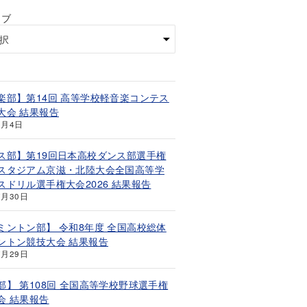
イブ
楽部】第14回 高等学校軽音楽コンテス
大会 結果報告
8月4日
ス部】第19回日本高校ダンス部選手権
スタジアム京滋・北陸大会全国高等学
スドリル選手権大会2026 結果報告
7月30日
ミントン部】 令和8年度 全国高校総体
ントン競技大会 結果報告
7月29日
部】 第108回 全国高等学校野球選手権
会 結果報告