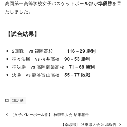
高岡第一高等学校女子バスケットボール部が
準優勝
を果
たしました。
【試合結果】
2回戦 vs 福岡高校
116－29 勝利
準々決勝 vs 桜井高校
90－53 勝利
準決勝 vs 高岡商業高校
71－68 勝利
決勝 vs 龍谷富山高校
55－77 敗戦
部活動
【女子バレーボール部】 秋季県大会 結果報告
【卓球部】 秋季県大会 出場報告