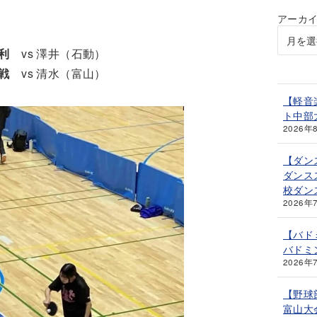
アーカ
勝利
vs 澤井（石動）
敗戦
vs 清水（富山）
【軽音
ト中部
2026年
【ダン
ダンス
校ダン
2026年
【バド
バドミ
2026年
【野球
富山大