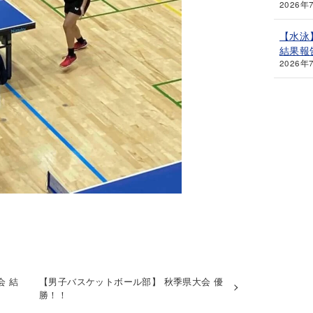
2026年
【水泳
結果報
2026年
会 結
【男子バスケットボール部】 秋季県大会 優
勝！！