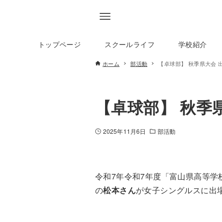
トップページ
スクールライフ
学校紹介
ホーム
部活動
【卓球部】 秋季県大会 
【卓球部】 秋季
2025年11月6日
部活動
令和7年令和7年度「富山県高等
の
松本さん
が女子シングルスに出