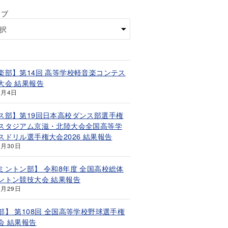
イブ
楽部】第14回 高等学校軽音楽コンテス
大会 結果報告
8月4日
ス部】第19回日本高校ダンス部選手権
スタジアム京滋・北陸大会全国高等学
スドリル選手権大会2026 結果報告
7月30日
ミントン部】 令和8年度 全国高校総体
ントン競技大会 結果報告
7月29日
部】 第108回 全国高等学校野球選手権
会 結果報告