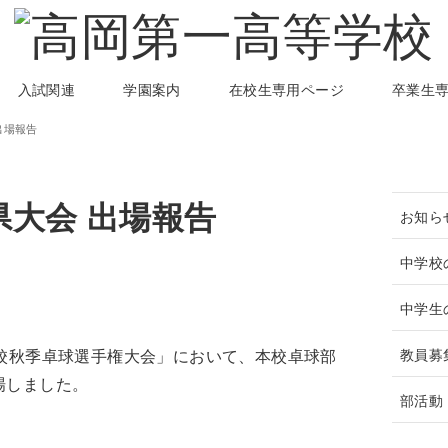
入試関連
学園案内
在校生専用ページ
卒業生
出場報告
県大会 出場報告
お知ら
中学校
中学生
教員募
学校秋季卓球選手権大会」において、本校卓球部
場しました。
部活動