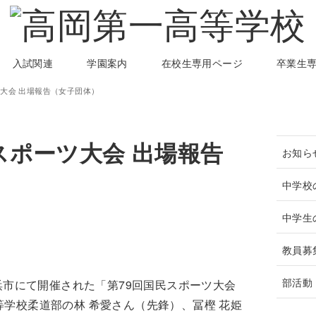
入試関連
学園案内
在校生専用ページ
卒業生
ツ大会 出場報告（女子団体）
スポーツ大会 出場報告
お知ら
中学校
中学生
教員募
部活動
長浜市にて開催された「第79回国民スポーツ大会
学校柔道部の林 希愛さん（先鋒）、冨樫 花姫