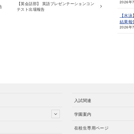
2026年
【英会話部】 英語プレゼンテーションコン
告
テスト出場報告
【水泳
結果報
2026年
入試関連
学園案内
在校生専用ページ