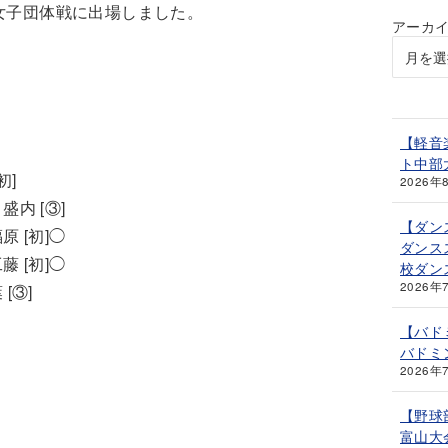
女子団体戦に出場しました。
アーカ
【軽音
ト中部
初]
2026年
内 [③]
【ダン
原 [初]◯
ダンス
 [初]◯
校ダン
2026年
[③]
【バド
バドミ
2026年
【野球
富山大