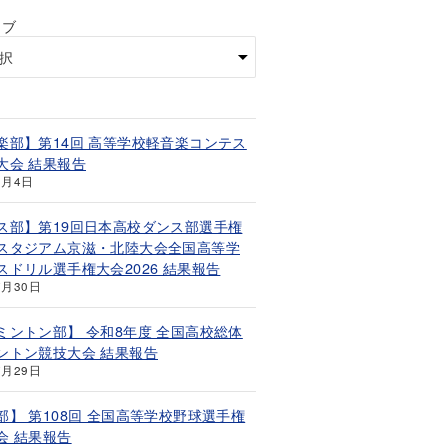
イブ
楽部】第14回 高等学校軽音楽コンテス
大会 結果報告
8月4日
ス部】第19回日本高校ダンス部選手権
スタジアム京滋・北陸大会全国高等学
スドリル選手権大会2026 結果報告
7月30日
ミントン部】 令和8年度 全国高校総体
ントン競技大会 結果報告
7月29日
部】 第108回 全国高等学校野球選手権
会 結果報告