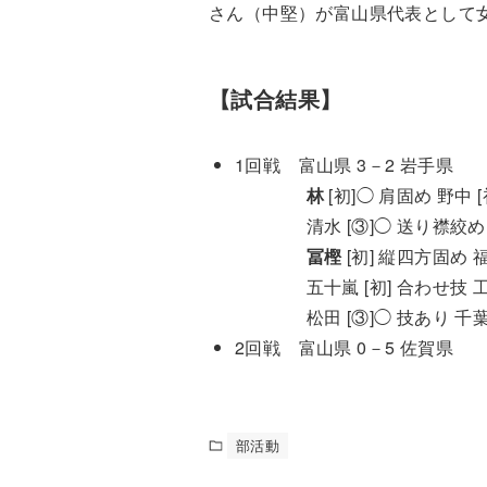
さん（中堅）が富山県代表として
【試合結果】
1回戦 富山県 3－2 岩手県
林
[初]◯ 肩固め 野中 [
清水 [③]◯ 送り襟絞め 盛
冨樫
[初] 縦四方固め 福
五十嵐 [初] 合わせ技 工藤
松田 [③]◯ 技あり 千葉 
2回戦 富山県 0－5 佐賀県
部活動