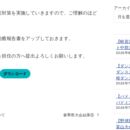
アーカ
症対策を実施していきますので、ご理解のほど
治癒報告書をアップしておきます。
【軽音
ト中部
2026年
を担任の方へ提出よろしくお願いします。
【ダン
ダンス
ダウンロード
校ダン
2026年
【バド
バドミ
2026年
いて
春季県大会結果⑤
【野球
富山大