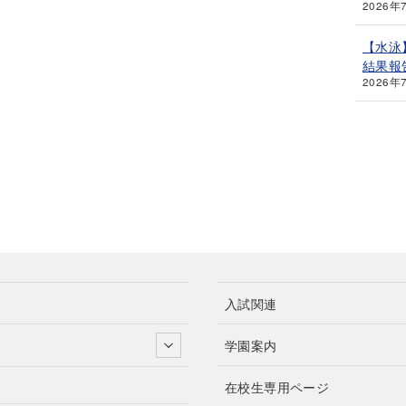
2026年
【水泳
結果報
2026年
入試関連
学園案内
在校生専用ページ