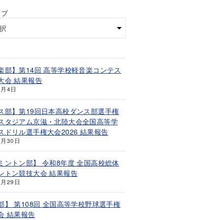
イブ
楽部】第14回 高等学校軽音楽コンテス
大会 結果報告
8月4日
ス部】第19回日本高校ダンス部選手権
スタジアム京滋・北陸大会全国高等学
スドリル選手権大会2026 結果報告
7月30日
ミントン部】 令和8年度 全国高校総体
ントン競技大会 結果報告
7月29日
部】 第108回 全国高等学校野球選手権
会 結果報告