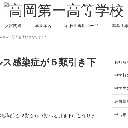
入試関連
学園案内
在校生専用ページ
卒業生
染症が５類引き下げとなりました
ルス感染症が５類引き下
お知ら
中学校
中学生
教員募
部活動
ス感染症が２類から５類へと引き下げとなりま