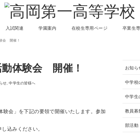
入試関連
学園案内
在校生専用ページ
卒業生
験会 開催！
活動体験会 開催！
お知ら
中学校
らせ
中学生の皆様へ
中学生
教員募
動体験会」を下記の要領で開催いたします。参加
部活動
申し込みください。