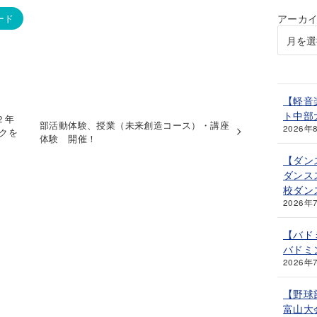
アーカ
ード
【軽音
ト中部
２年
部活動体験、授業（未来創造コース）・講座
2026年
ンクを
体験 開催！
【ダン
ダンス
校ダン
2026年
【バド
バドミ
2026年
【野球
富山大