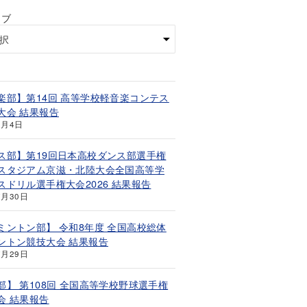
イブ
楽部】第14回 高等学校軽音楽コンテス
大会 結果報告
8月4日
ス部】第19回日本高校ダンス部選手権
スタジアム京滋・北陸大会全国高等学
スドリル選手権大会2026 結果報告
7月30日
ミントン部】 令和8年度 全国高校総体
ントン競技大会 結果報告
7月29日
部】 第108回 全国高等学校野球選手権
会 結果報告