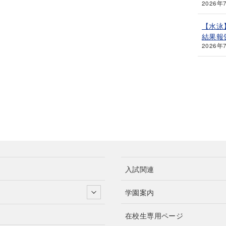
2026年
【水泳
結果報
2026年
入試関連
学園案内
在校生専用ページ