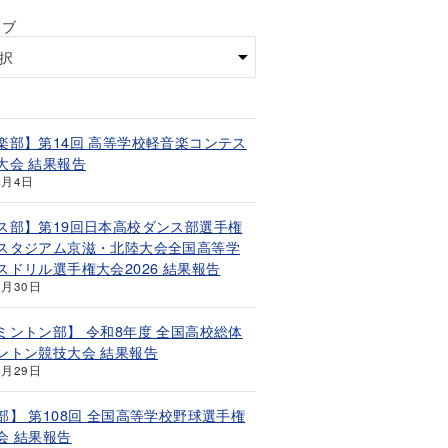
イブ
楽部】第14回 高等学校軽音楽コンテス
大会 結果報告
8月4日
ス部】第19回日本高校ダンス部選手権
スタジアム京滋・北陸大会全国高等学
スドリル選手権大会2026 結果報告
7月30日
ミントン部】 令和8年度 全国高校総体
ントン競技大会 結果報告
7月29日
部】 第108回 全国高等学校野球選手権
会 結果報告