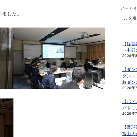
アーカ
いました。
【軽音
ト中部
2026年
【ダン
ダンス
校ダン
2026年
【バド
バドミ
2026年
【野球
富山大